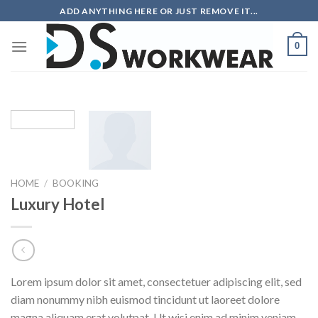
Skip
ADD ANYTHING HERE OR JUST REMOVE IT...
to
content
0
HOME
/
BOOKING
Luxury Hotel
Lorem ipsum dolor sit amet, consectetuer adipiscing elit, sed
diam nonummy nibh euismod tincidunt ut laoreet dolore
magna aliquam erat volutpat. Ut wisi enim ad minim veniam,