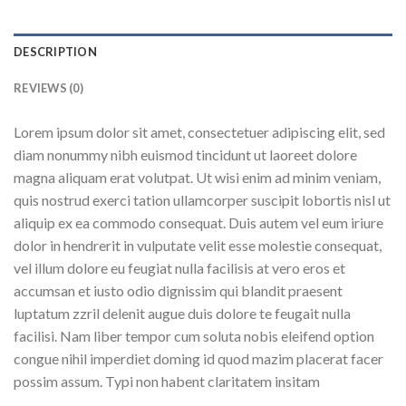
DESCRIPTION
REVIEWS (0)
Lorem ipsum dolor sit amet, consectetuer adipiscing elit, sed
diam nonummy nibh euismod tincidunt ut laoreet dolore
magna aliquam erat volutpat. Ut wisi enim ad minim veniam,
quis nostrud exerci tation ullamcorper suscipit lobortis nisl ut
aliquip ex ea commodo consequat. Duis autem vel eum iriure
dolor in hendrerit in vulputate velit esse molestie consequat,
vel illum dolore eu feugiat nulla facilisis at vero eros et
accumsan et iusto odio dignissim qui blandit praesent
luptatum zzril delenit augue duis dolore te feugait nulla
facilisi. Nam liber tempor cum soluta nobis eleifend option
congue nihil imperdiet doming id quod mazim placerat facer
possim assum. Typi non habent claritatem insitam