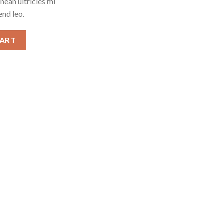
ean ultricies mi
end leo.
CART