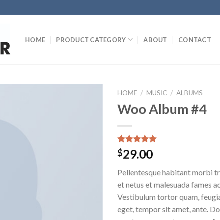
HOME
PRODUCT CATEGORY
ABOUT
CONTACT
HOME
/
MUSIC
/
ALBUMS
Woo Album #4
Rated
2
5.00
29.00
$
out of 5
based on
Pellentesque habitant morbi tr
customer
ratings
et netus et malesuada fames ac
Vestibulum tortor quam, feugiat
eget, tempor sit amet, ante. Do