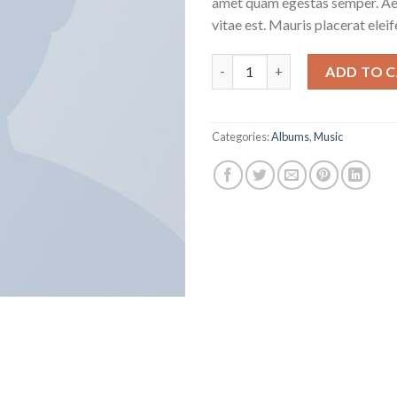
amet quam egestas semper. Aen
vitae est. Mauris placerat eleif
Woo Album #4 quantity
ADD TO 
Categories:
Albums
,
Music