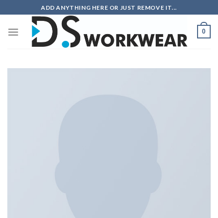
Skip
ADD ANYTHING HERE OR JUST REMOVE IT...
to
content
0