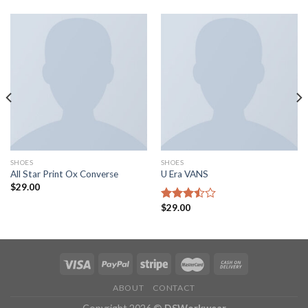
SHOES
SHOES
All Star Print Ox Converse
U Era VANS
$
29.00
$
29.00
Rated
3.50
out
of 5
ABOUT
CONTACT